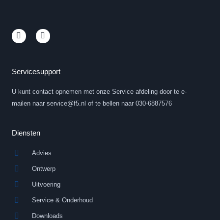
L
Y
i
o
n
u
k
t
e
u
d
b
Servicesupport
i
e
n
U kunt contact opnemen met onze Service afdeling door te e-
-
i
mailen naar service@f5.nl of te bellen naar 030-6887576
n
Diensten
Advies
Ontwerp
Uitvoering
Service & Onderhoud
Downloads