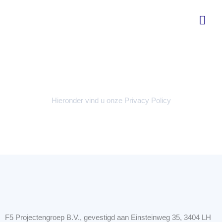
Ga
Hoo
naar
de
inhoud
Privacy Policy
Hieronder vind u onze Privacy Policy
F5 Projectengroep B.V., gevestigd aan Einsteinweg 35, 3404 LH