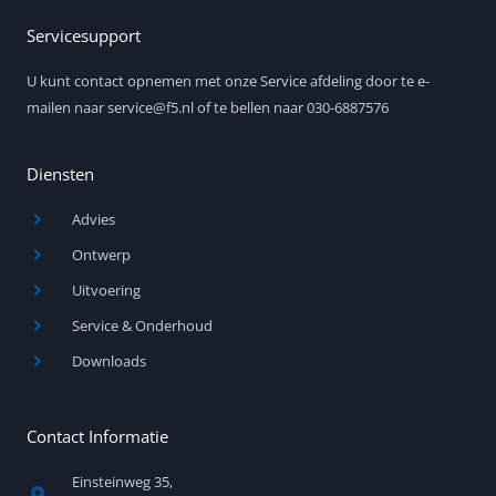
k
t
e
u
d
b
Servicesupport
i
e
n
U kunt contact opnemen met onze Service afdeling door te e-
-
i
mailen naar service@f5.nl of te bellen naar 030-6887576
n
Diensten
Advies
Ontwerp
Uitvoering
Service & Onderhoud
Downloads
Contact Informatie
Einsteinweg 35,