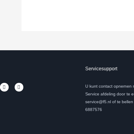
Servicesupport
L
Y
U kunt contact opnemen 
i
o
Service afdeling door te 
n
u
k
t
service@f5.nl of te belle
e
u
d
b
6887576
i
e
n
-
i
n