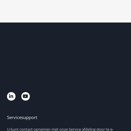
L
Y
i
o
n
u
k
t
e
u
d
b
Servicesupport
i
e
n
U kunt contact opnemen met onze Service afdeling door te e-