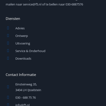
-
i
mailen naar service@f5.nl of te bellen naar 030-6887576
n
Diensten
Advies
Ontwerp
Uitvoering
Service & Onderhoud
Downloads
Contact Informatie
Einsteinweg 35,
3404 LH IJsselstein
030 - 688 75 76
info@f5.nl