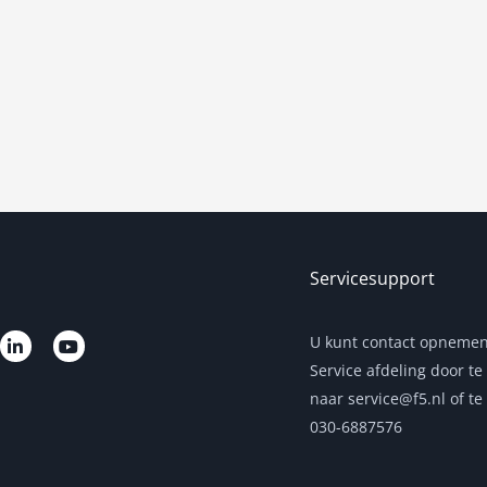
Servicesupport
L
Y
U kunt contact opneme
i
o
Service afdeling door te
n
u
k
t
naar service@f5.nl of te
e
u
d
b
030-6887576
i
e
n
-