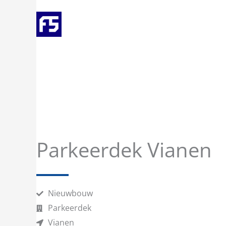
Ga
naar
de
inhoud
Parkeerdek Vianen
Nieuwbouw
Parkeerdek
Vianen