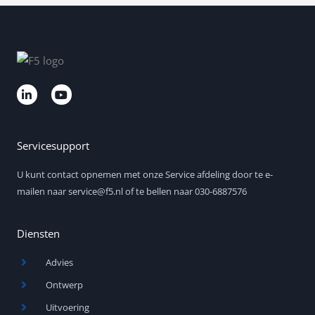
L
Y
i
o
n
u
k
t
e
u
d
b
Servicesupport
i
e
n
U kunt contact opnemen met onze Service afdeling door te e-
-
i
mailen naar service@f5.nl of te bellen naar 030-6887576
n
Diensten
Advies
Ontwerp
Uitvoering