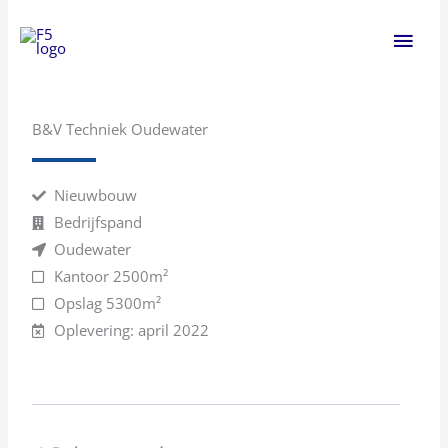
Ga
Hoo
naar
de
inhoud
B&V Techniek Oudewater
Nieuwbouw
Bedrijfspand
Oudewater
Kantoor 2500m²
Opslag 5300m²
Oplevering: april 2022