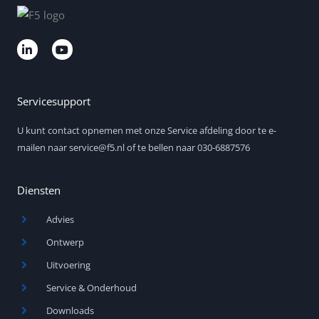
L
Y
i
o
n
u
k
t
e
u
d
b
Servicesupport
i
e
n
U kunt contact opnemen met onze Service afdeling door te e-
-
i
mailen naar service@f5.nl of te bellen naar 030-6887576
n
Diensten
Advies
Ontwerp
Uitvoering
Service & Onderhoud
Downloads