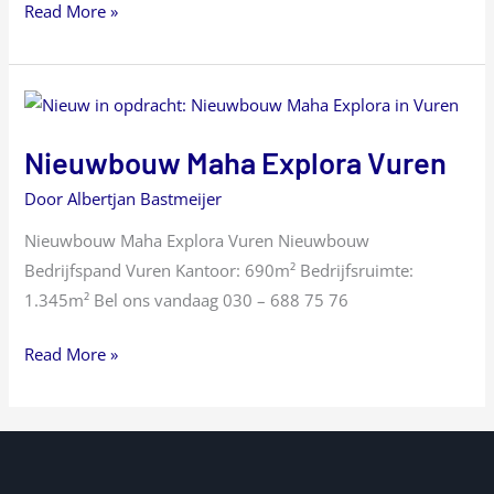
Read More »
Nieuwbouw
Maha
Nieuwbouw Maha Explora Vuren
Explora
Vuren
Door
Albertjan Bastmeijer
Nieuwbouw Maha Explora Vuren Nieuwbouw
Bedrijfspand Vuren Kantoor: 690m² Bedrijfsruimte:
1.345m² Bel ons vandaag 030 – 688 75 76
Read More »