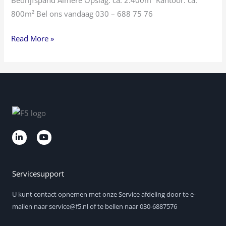
Bedrijfspand Almere Opslag: ca. 2.400m² Kantoor: ca.
800m² Bel ons vandaag 030 – 688 75 76
Read More »
L
Y
i
o
n
u
k
t
e
u
d
b
Servicesupport
i
e
n
U kunt contact opnemen met onze Service afdeling door te e-
-
i
mailen naar service@f5.nl of te bellen naar 030-6887576
n