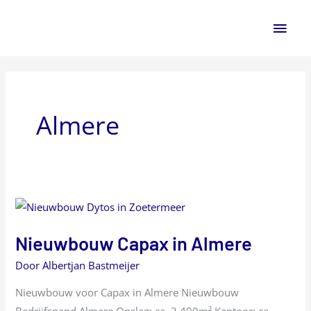
Ga
Hoo
naar
de
inhoud
Almere
Nieuwbouw
Capax
Nieuwbouw Capax in Almere
in
Almere
Door
Albertjan Bastmeijer
Nieuwbouw voor Capax in Almere Nieuwbouw