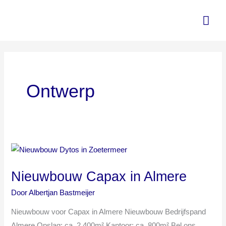
Ga
Hoo
naar
de
inhoud
Ontwerp
Nieuwbouw
Capax
Nieuwbouw Capax in Almere
in
Almere
Door
Albertjan Bastmeijer
Nieuwbouw voor Capax in Almere Nieuwbouw Bedrijfspand
Almere Opslag: ca. 2.400m² Kantoor: ca. 800m² Bel ons