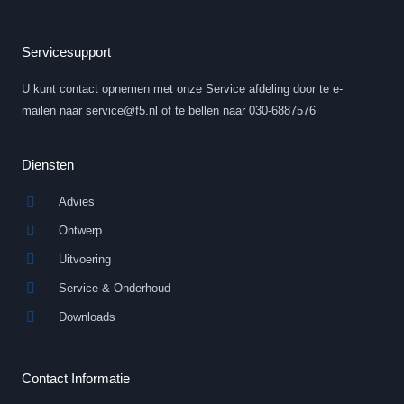
n
u
k
t
e
u
d
b
Servicesupport
i
e
n
U kunt contact opnemen met onze Service afdeling door te e-
-
i
mailen naar service@f5.nl of te bellen naar 030-6887576
n
Diensten
Advies
Ontwerp
Uitvoering
Service & Onderhoud
Downloads
Contact Informatie