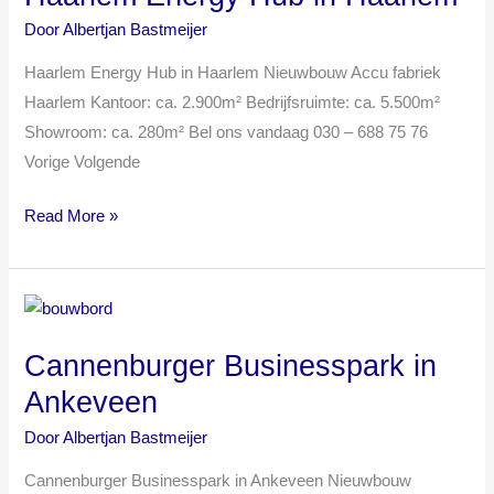
in
Door
Albertjan Bastmeijer
Haarlem
Haarlem Energy Hub in Haarlem Nieuwbouw Accu fabriek
Haarlem Kantoor: ca. 2.900m² Bedrijfsruimte: ca. 5.500m²
Showroom: ca. 280m² Bel ons vandaag 030 – 688 75 76
Vorige Volgende
Read More »
Cannenburger
Businesspark
Cannenburger Businesspark in
in
Ankeveen
Ankeveen
Door
Albertjan Bastmeijer
Cannenburger Businesspark in Ankeveen Nieuwbouw