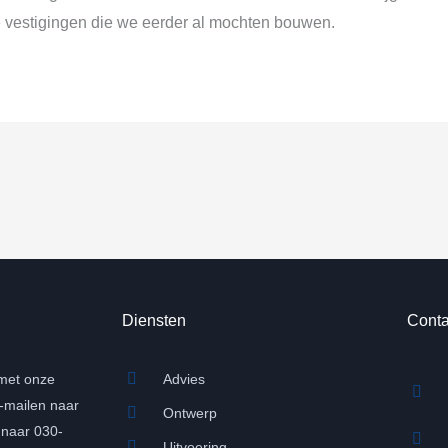
ge vestigingen die we eerder al mochten bouwen.
Diensten
Conta
met onze
Advies
e-mailen naar
Ontwerp
n naar 030-
Uitvoering