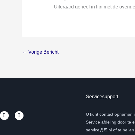
Uiteraard geheel in lijn met de overi
←
Vorige Bericht
Servicesupport
L
Y
U kunt contact opnemen 
i
o
Service afdeling door te 
n
u
k
t
service@f5.nl of te belle
e
u