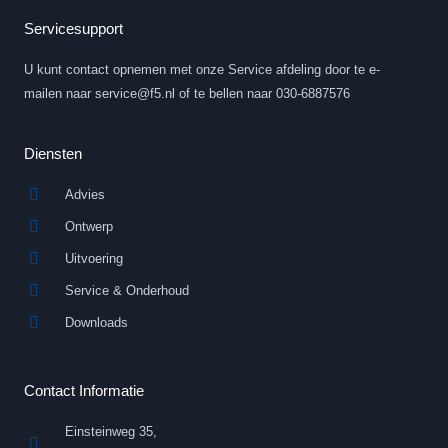
e
u
d
b
Servicesupport
i
e
n
U kunt contact opnemen met onze Service afdeling door te e-
-
i
mailen naar service@f5.nl of te bellen naar 030-6887576
n
Diensten
Advies
Ontwerp
Uitvoering
Service & Onderhoud
Downloads
Contact Informatie
Einsteinweg 35,