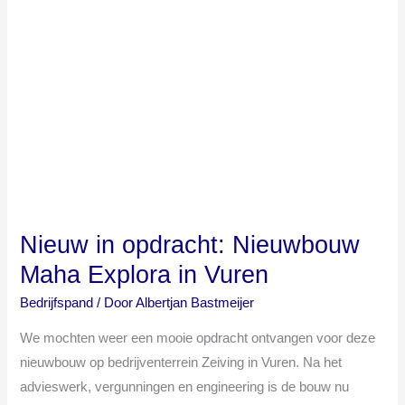
Nieuw
in
opdracht:
Nieuwbouw
Maha
Explora
in
Vuren
Nieuw in opdracht: Nieuwbouw
Maha Explora in Vuren
Bedrijfspand
/ Door
Albertjan Bastmeijer
We mochten weer een mooie opdracht ontvangen voor deze
nieuwbouw op bedrijventerrein Zeiving in Vuren. Na het
advieswerk, vergunningen en engineering is de bouw nu