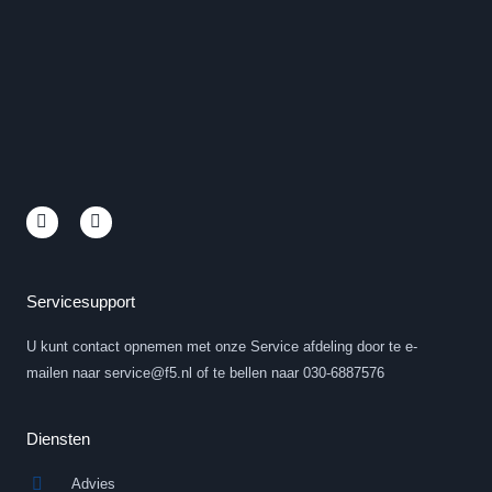
L
Y
i
o
n
u
k
t
e
u
d
b
Servicesupport
i
e
n
U kunt contact opnemen met onze Service afdeling door te e-
-
i
mailen naar service@f5.nl of te bellen naar 030-6887576
n
Diensten
Advies