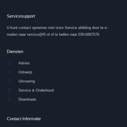
n
u
k
t
e
u
d
b
Servicesupport
i
e
n
U kunt contact opnemen met onze Service afdeling door te e-
-
i
mailen naar service@f5.nl of te bellen naar 030-6887576
n
Diensten
Advies
Ontwerp
Uitvoering
Service & Onderhoud
Downloads
Contact Informatie