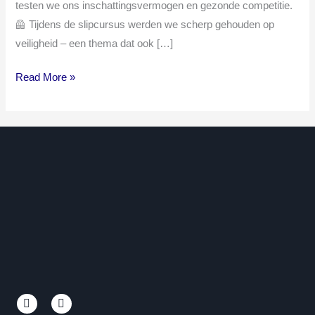
testen we ons inschattingsvermogen en gezonde competitie.
🦺 Tijdens de slipcursus werden we scherp gehouden op
veiligheid – een thema dat ook […]
Read More »
L
Y
i
o