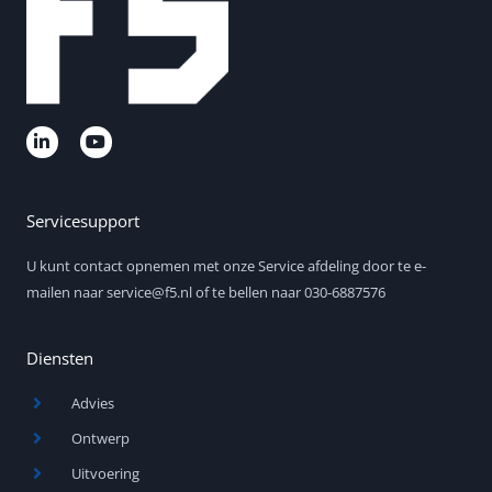
L
Y
i
o
n
u
k
t
e
u
d
b
Servicesupport
i
e
n
U kunt contact opnemen met onze Service afdeling door te e-
-
i
mailen naar service@f5.nl of te bellen naar 030-6887576
n
Diensten
Advies
Ontwerp
Uitvoering